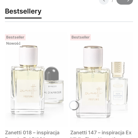
Slajd
z
Bestsellery
Bestseller
Bestseller
Nowość
Zanetti 018 – inspiracja
Zanetti 147 – inspiracja Ex