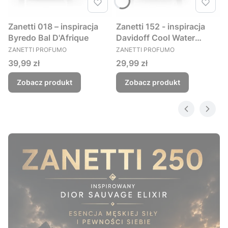
Zanetti 018 – inspiracja
Zanetti 152 - inspiracja
Byredo Bal D'Afrique
Davidoff Cool Water
PRODUCENT
PRODUCENT
Woman perfumy damskie
ZANETTI PROFUMO
ZANETTI PROFUMO
kwiatowo - wodne
Cena
Cena
39,99 zł
29,99 zł
Zobacz produkt
Zobacz produkt