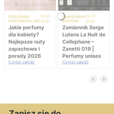
15-07-
10-07-
PORADNIKI
ZAMIENNIKI
PERFUMERYJNE
PERFUM
2026
2026
Jakie perfumy
Zamiennik Serge
dla kobiety?
Lutens La Nuit de
Najlepsze nuty
Cellophane –
zapachowe i
Zanetti 019 |
porady 2026
Perfumy unisex
Czytaj całość
Czytaj całość
Zapisz się do