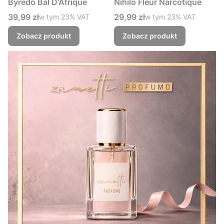
Byredo Bal D'Afrique
Nihilo Fleur Narcotique
Cena brutto
Cena brutto
39,99 zł
w tym %s VAT
29,99 zł
w tym %s VAT
w tym
23%
VAT
w tym
23%
VAT
Zobacz produkt
Zobacz produkt