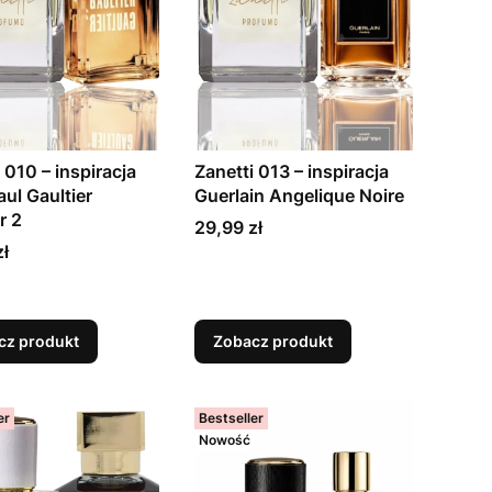
 010 – inspiracja
Zanetti 013 – inspiracja
ul Gaultier
Guerlain Angelique Noire
r 2
Cena
29,99 zł
zł
cz produkt
Zobacz produkt
er
Bestseller
Nowość