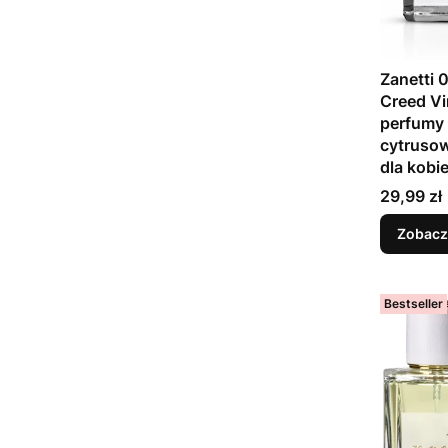
Zanetti 0
Creed Vi
perfumy 
cytruso
dla kobi
Cena
29,99 zł
Zobacz
Bestseller