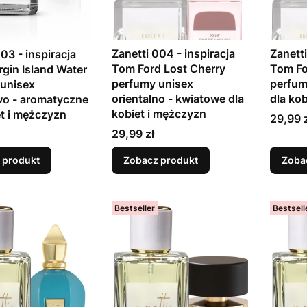
Zanetti 004 - inspiracja
Zanetti
03 - inspiracja
Tom Ford Lost Cherry
Tom Fo
rgin Island Water
perfumy unisex
perfum
unisex
orientalno - kwiatowe dla
dla ko
wo - aromatyczne
kobiet i mężczyzn
et i mężczyzn
Cena
29,99 
Cena
29,99 zł
 produkt
Zobacz produkt
Zoba
Bestseller
Bestsell