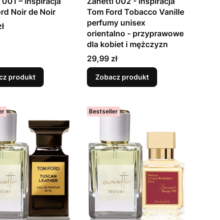
 001 – inspiracja
Zanetti 002 - inspiracja
rd Noir de Noir
Tom Ford Tobacco Vanille
perfumy unisex
zł
orientalno - przyprawowe
dla kobiet i mężczyzn
Cena
29,99 zł
cz produkt
Zobacz produkt
er
Bestseller