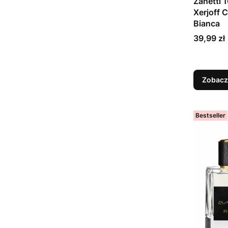
Zanetti 1
Xerjoff 
Bianca
Cena
39,99 zł
Zobacz
Bestseller