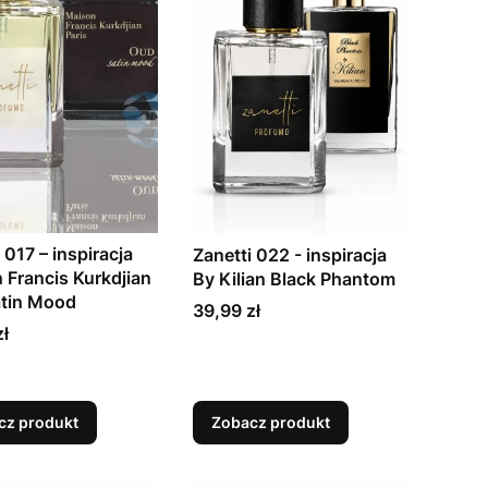
 017 – inspiracja
Zanetti 022 - inspiracja
 Francis Kurkdjian
By Kilian Black Phantom
tin Mood
Cena
39,99 zł
zł
cz produkt
Zobacz produkt