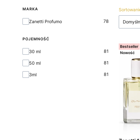
MARKA
Lista
Sortowani
Marka
78
Zanetti Profumo
Domyśl
POJEMNOŚĆ
Bestseller
Pojemność
81
30 ml
Nowość
81
50 ml
81
3ml