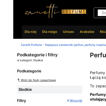
Dla niej
Dla niego
Unisex
Arabskie
Nis
Zanetti Profumo - Najlepsze zamienniki perfum, perfumy inspir
Perfu
Podkategorie i filtry
w kategorii: Słodkie
Podkategorie
Perfumy 
Łączą ko
Wróć do: Nuty zapachowe
To zapac
Słodkie
Perfumy 
otulając
Filtry
Wyczyść