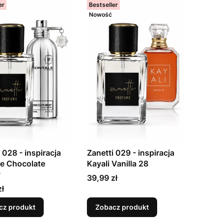
er
Bestseller
Nowość
 028 - inspiracja
Zanetti 029 - inspiracja
e Chocolate
Kayali Vanilla 28
y
Cena
39,99 zł
zł
cz produkt
Zobacz produkt