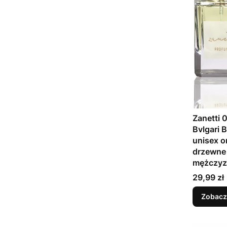
Zanetti 0
Bvlgari 
unisex o
drzewne 
mężczy
Cena
29,99 zł
Zobacz