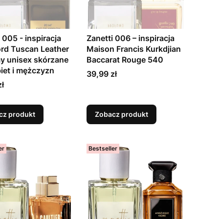
 005 - inspiracja
Zanetti 006 – inspiracja
rd Tuscan Leather
Maison Francis Kurkdjian
y unisex skórzane
Baccarat Rouge 540
biet i mężczyzn
Cena
39,99 zł
zł
cz produkt
Zobacz produkt
er
Bestseller