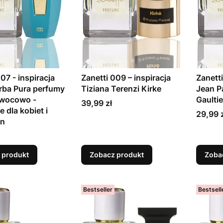
07 - inspiracja
Zanetti 009 – inspiracja
Zanetti
Erba Pura perfumy
Tiziana Terenzi Kirke
Jean Pa
owocowo -
Gaultie
Cena
39,99 zł
e dla kobiet i
Cena
29,99 
zn
 produkt
Zobacz produkt
Zoba
Bestseller
Bestsell