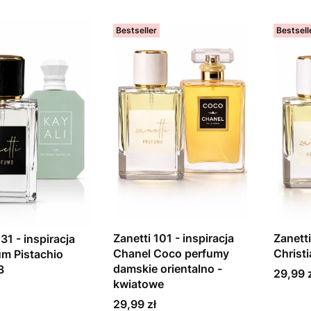
Bestseller
Bestsell
Zanetti 101 - inspiracja
Zanetti
31 - inspiracja
Chanel Coco perfumy
Christi
um Pistachio
damskie orientalno -
3
Cena
29,99 
kwiatowe
Cena
29,99 zł