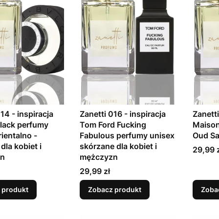
14 - inspiracja
Zanetti 016 - inspiracja
Zanetti
Black perfumy
Tom Ford Fucking
Maison
rientalno -
Fabulous perfumy unisex
Oud Sa
dla kobiet i
skórzane dla kobiet i
Cena
29,99 
zn
mężczyzn
Cena
29,99 zł
 produkt
Zobacz produkt
Zoba