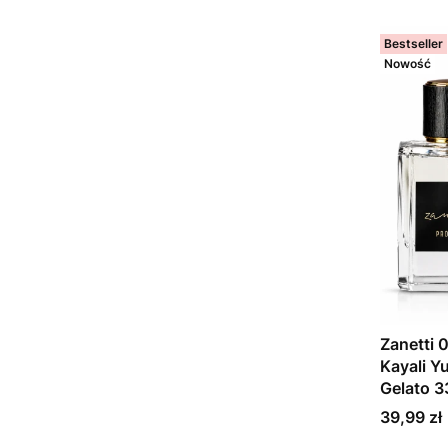
Bestseller
Nowość
Zanetti 0
Kayali Y
Gelato 3
Cena
39,99 zł