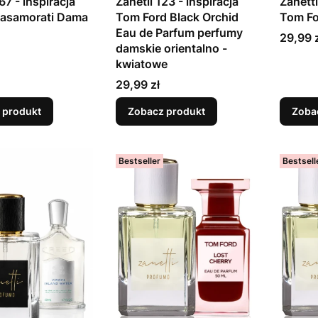
67 - inspiracja
Zanetii 123 - inspiracja
Zanetti
Casamorati Dama
Tom Ford Black Orchid
Tom Fo
Eau de Parfum perfumy
Cena
29,99 
damskie orientalno -
kwiatowe
Cena
29,99 zł
 produkt
Zobacz produkt
Zoba
Bestseller
Bestsell