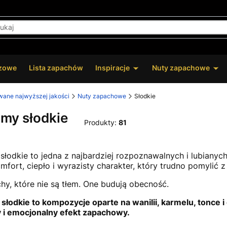
zowe
Lista zapachów
Inspiracje
Nuty zapachowe
owane najwyższej jakości
Nuty zapachowe
Słodkie
my słodkie
Produkty:
81
słodkie to jedna z najbardziej rozpoznawalnych i lubianyc
mfort, ciepło i wyrazisty charakter, który trudno pomylić 
hy, które nie są tłem. One budują obecność.
słodkie to kompozycje oparte na wanilii, karmelu, tonce 
y i emocjonalny efekt zapachowy.