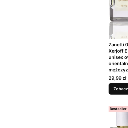
Zanetti 0
Xerjoff 
unisex 
orientaln
mężczy
Cena
29,99 zł
Zobacz
Bestseller