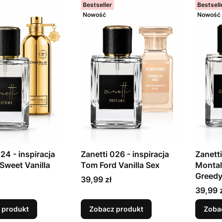
Bestseller
Bestsell
Nowość
Nowość
24 - inspiracja
Zanetti 026 - inspiracja
Zanetti
Sweet Vanilla
Tom Ford Vanilla Sex
Montal
Greed
Cena
39,99 zł
Cena
39,99 
 produkt
Zobacz produkt
Zoba