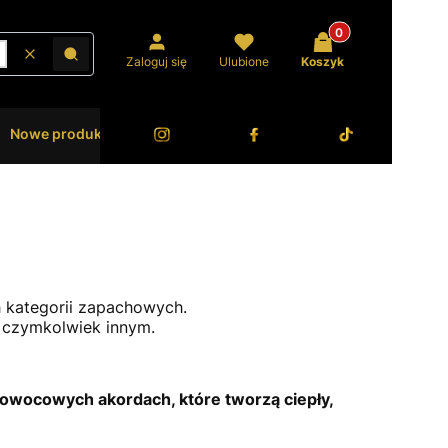
Produkty w koszyk
Wyczyść
Szukaj
Zaloguj się
Ulubione
Koszyk
Nowe produkty
Bestsellery
O Zanetti
h kategorii zapachowych.
z czymkolwiek innym.
i owocowych akordach, które tworzą ciepły,