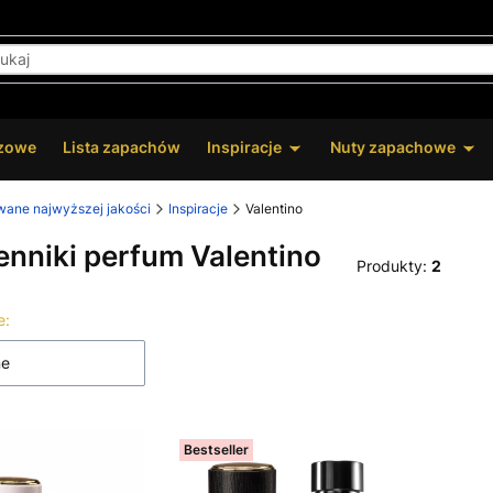
zowe
Lista zapachów
Inspiracje
Nuty zapachowe
owane najwyższej jakości
Inspiracje
Valentino
nniki perfum Valentino
Produkty:
2
 produktów
e:
ne
Bestseller