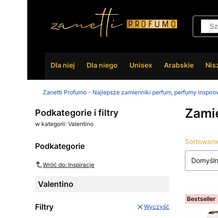
Dla niej
Dla niego
Unisex
Arabskie
Nis
Zanetti Profumo - Najlepsze zamienniki perfum, perfumy inspir
Zamie
Podkategorie i filtry
w kategorii: Valentino
Lista
Sortowani
Podkategorie
Domyśl
Wróć do: Inspiracje
Valentino
Bestseller
Filtry
Wyczyść