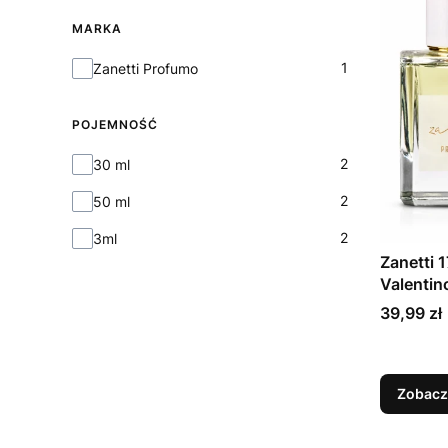
MARKA
Marka
1
Zanetti Profumo
POJEMNOŚĆ
Pojemność
2
30 ml
2
50 ml
2
3ml
Zanetti 1
Valentin
Cena
39,99 zł
Zobacz