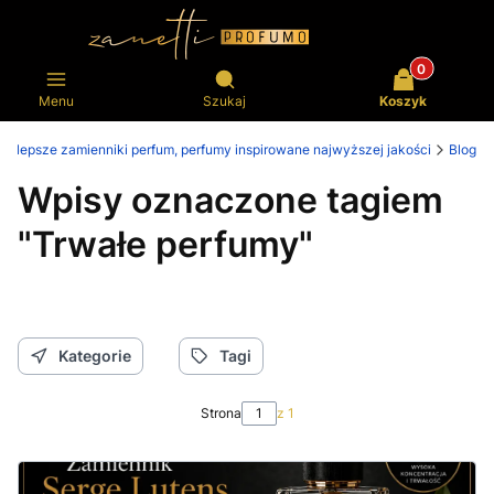
Produkty w k
Otwórz wyszukiwarkę
Menu
Szukaj
Koszyk
Najlepsze zamienniki perfum, perfumy inspirowane najwyższej jakości
Blog
Wpisy oznaczone tagiem
"Trwałe perfumy"
Kategorie
Tagi
Strona
z 1