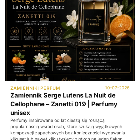
10-07-2026
ZAMIENNIKI PERFUM
Zamiennik Serge Lutens La Nuit de
Cellophane – Zanetti 019 | Perfumy
unisex
Perfumy inspirowane od lat cieszą się rosnącą
popularnością wśród osób, które szukają wyjątkowych
kompozycji zapachowych bez konieczności wydawania
kilkuset lub nawet kilku tysięcy złotych na jeden flakon.