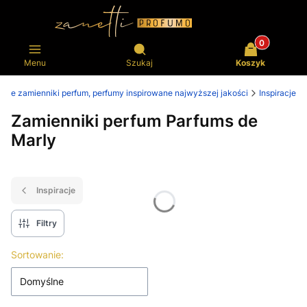
Produkty w k
Otwórz wyszukiwarkę
Menu
Szukaj
Koszyk
psze zamienniki perfum, perfumy inspirowane najwyższej jakości
Inspiracje
Zamienniki perfum Parfums de
Marly
Inspiracje
Filtry
Lista produktów
Sortowanie:
Domyślne