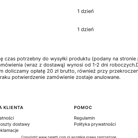
1 dzień
1 dzień
się czas potrzebny do wysyłki produktu (podany na stronie 
zamówienia (wraz z dostawą) wynosi od 1-2 dni roboczych
m doliczamy opłatę 20 zł brutto, również przy przekrocz
braku potwierdzenie zamówienie zostaje anulowane.
 KLIENTA
POMOC
atności
Regulamin
koszty dostawy
Polityka prywatności
eklamacje
Copyright www.zanetti.com.pl wszelkie prawa zastrzeżone