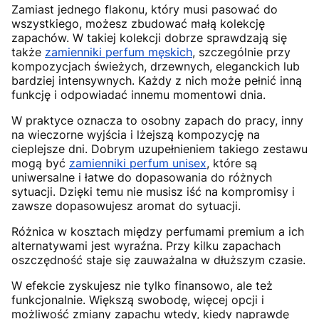
Zamiast jednego flakonu, który musi pasować do
wszystkiego, możesz zbudować małą kolekcję
zapachów. W takiej kolekcji dobrze sprawdzają się
także
zamienniki perfum męskich
, szczególnie przy
kompozycjach świeżych, drzewnych, eleganckich lub
bardziej intensywnych. Każdy z nich może pełnić inną
funkcję i odpowiadać innemu momentowi dnia.
W praktyce oznacza to osobny zapach do pracy, inny
na wieczorne wyjścia i lżejszą kompozycję na
cieplejsze dni. Dobrym uzupełnieniem takiego zestawu
mogą być
zamienniki perfum unisex
, które są
uniwersalne i łatwe do dopasowania do różnych
sytuacji. Dzięki temu nie musisz iść na kompromisy i
zawsze dopasowujesz aromat do sytuacji.
Różnica w kosztach między perfumami premium a ich
alternatywami jest wyraźna. Przy kilku zapachach
oszczędność staje się zauważalna w dłuższym czasie.
W efekcie zyskujesz nie tylko finansowo, ale też
funkcjonalnie. Większą swobodę, więcej opcji i
możliwość zmiany zapachu wtedy, kiedy naprawdę