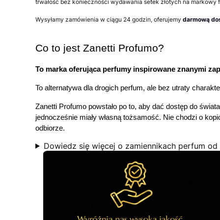
trwałość bez konieczności wydawania setek złotych na markowy f
Wysyłamy zamówienia w ciągu 24 godzin, oferujemy
darmową dos
Co to jest Zanetti Profumo?
To marka oferująca perfumy inspirowane znanymi za
To alternatywa dla drogich perfum, ale bez utraty charakt
Zanetti Profumo powstało po to, aby dać dostęp do świa
jednocześnie miały własną tożsamość. Nie chodzi o kopiow
odbiorze.
Dowiedz się więcej o zamiennikach perfum od 