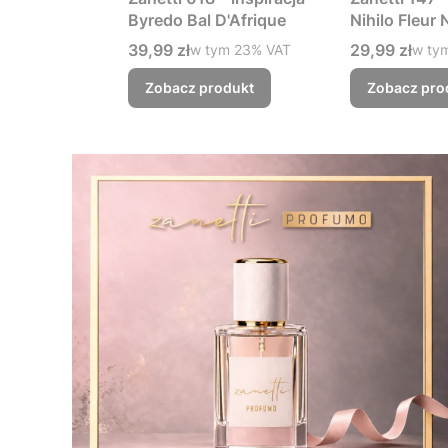
Byredo Bal D'Afrique
Nihilo Fleur
Cena brutto
Cena brutto
39,99 zł
w tym %s VAT
29,99 zł
w ty
w tym
23%
VAT
w ty
Zobacz produkt
Zobacz pro