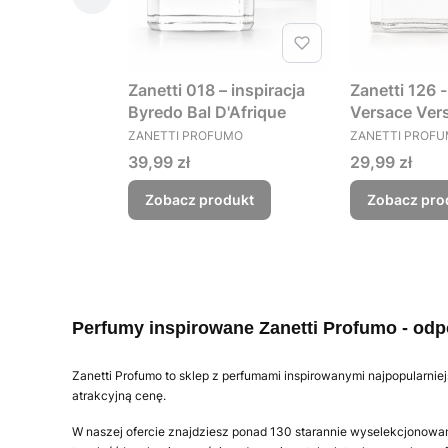
Zanetti 018 – inspiracja
Zanetti 126 -
Byredo Bal D'Afrique
Versace Ver
PRODUCENT
PRODUCENT
perfumy dam
ZANETTI PROFUMO
ZANETTI PROF
cytrusowo -
Cena
Cena
39,99 zł
29,99 zł
kwiatowe
Zobacz produkt
Zobacz pro
Perfumy inspirowane Zanetti Profumo - odp
Zanetti Profumo to sklep z perfumami inspirowanymi najpopularnie
atrakcyjną cenę.
W naszej ofercie znajdziesz ponad 130 starannie wyselekcjonowa