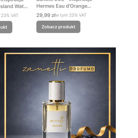
Hermes Eau d'Orange
Island Water
Verte
ex
Cena brutto
29,99 zł
w tym %s VAT
 %s VAT
w tym
23%
VAT
m
23%
VAT
aromatyczne
mężczyzn
Zobacz produkt
ukt