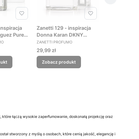
inspiracja
Zanetti 129 - inspiracja
iguez Pure
Donna Karan DKNY
PRODUCENT
women perfumy damskie
MO
ZANETTI PROFUMO
świeże / cytrusowo –
Cena
29,99 zł
zielone z nutą kwiatów
ukt
Zobacz produkt
x, które łączą wysokie zaperfumowanie, doskonałą projekcję oraz
ał stworzony z myślą o osobach, które cenią jakość, elegancję i