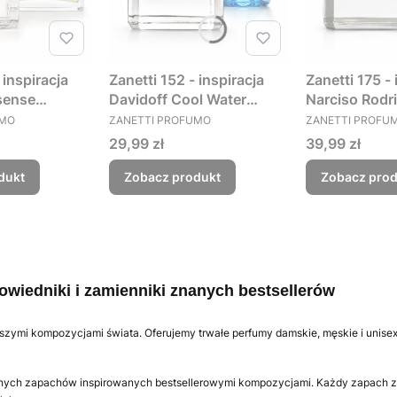
 inspiracja
Zanetti 152 - inspiracja
Zanetti 175 - 
sense
Davidoff Cool Water
Narciso Rodr
PRODUCENT
PRODUCENT
skie
Woman perfumy damskie
Musc For Her
UMO
ZANETTI PROFUMO
ZANETTI PROFU
 drzewno -
kwiatowo - wodne
Cena
Cena
29,99 zł
39,99 zł
dukt
Zobacz produkt
Zobacz prod
owiedniki i zamienniki znanych bestsellerów
jszymi kompozycjami świata. Oferujemy trwałe perfumy damskie, męskie i unise
nych zapachów inspirowanych bestsellerowymi kompozycjami. Każdy zapach zost