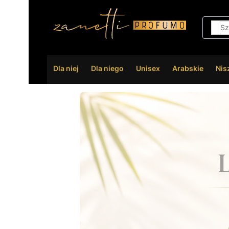
Dla niej
Dla niego
Unisex
Arabskie
Nis