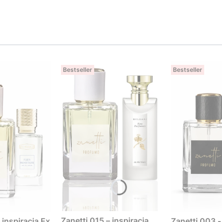
Bestseller
Bestseller
Zanetti 015 – inspiracja
 inspiracja Ex
Zanetti 003 -