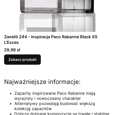
Zanetti 244 - inspiracja Paco Rabanne Black XS
L'Exces
Cena
29,99 zł
Zobacz produkt
Najważniejsze informacje:
Zapachy inspirowane Paco Rabanne mają
wyrazisty i nowoczesny charakter
Alternatywy pozwalają budować większą
kolekcję zapachów
Dobrze dobrane kompozycje są trwałe i stabilne