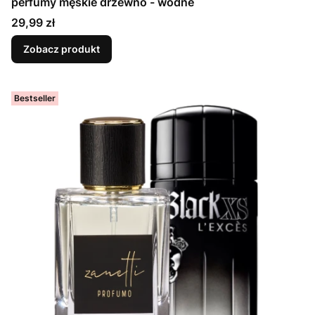
perfumy męskie drzewno - wodne
Cena
29,99 zł
Zobacz produkt
Bestseller