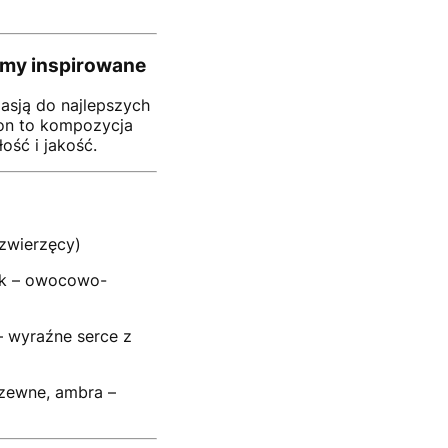
umy inspirowane
asją do najlepszych
on to kompozycja
ość i jakość.
zwierzęcy)
nek – owocowo-
– wyraźne serce z
zewne, ambra –