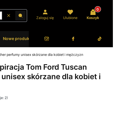
Produkty w koszyk
Wyczyść
Szukaj
Zaloguj się
Ulubione
Koszyk
Nowe produkty
Bestsellery
O Zanetti
ther perfumy unisex skórzane dla kobiet i mężczyzn
spiracja Tom Ford Tuscan
unisex skórzane dla kobiet i
e: 2)