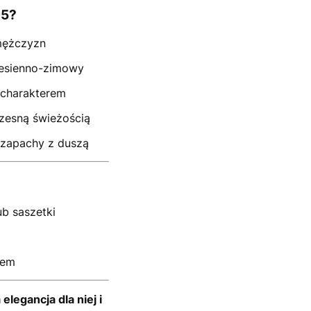
05?
 mężczyzn
jesienno-zimowy
m charakterem
czesną świeżością
ą zapachy z duszą
ub saszetki
pem
elegancja dla niej i