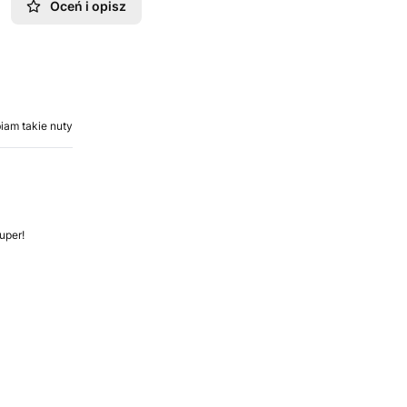
Oceń i opisz
biam takie nuty
uper!