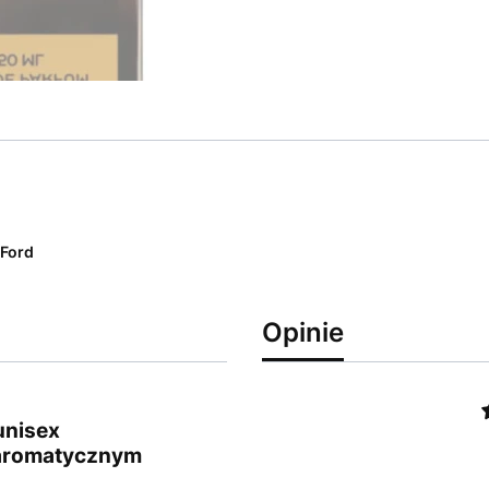
Ford
Opinie
unisex
-aromatycznym