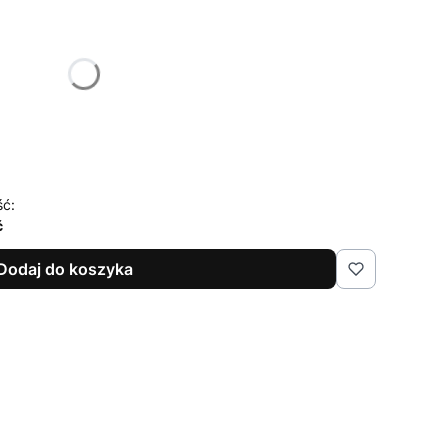
żnić się ceną
ść:
ć
Dodaj do koszyka