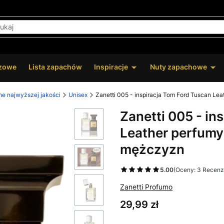
zowe
Lista zapachów
Inspiracje
Nuty zapachowe
ne najwyższej jakości
Unisex
Zanetti 005 - inspiracja Tom Ford Tuscan Lea
Zanetti 005 - in
Leather perfumy 
mężczyzn
5.00
(Oceny: 3 Recenzj
Zanetti Profumo
Cena
29,99 zł