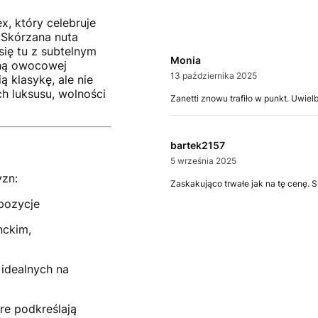
, który celebruje
 Skórzana nuta
ię tu z subtelnym
Monia
iną owocowej
13 października 2025
ą klasykę, ale nie
ch luksusu, wolności
Zanetti znowu trafiło w punkt. Uwiel
bartek2157
5 września 2025
yzn:
Zaskakująco trwałe jak na tę cenę. S
pozycje
nckim,
idealnych na
re podkreślają