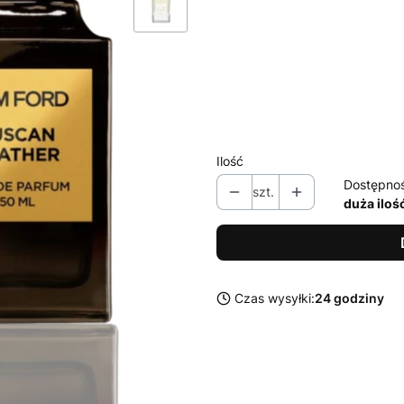
Wybierz wariant produktu:
Poszczególne warianty mogą ró
*
Pojemność
Wybierz
Ilość
Dostępno
szt.
duża iloś
Czas wysyłki:
24 godziny