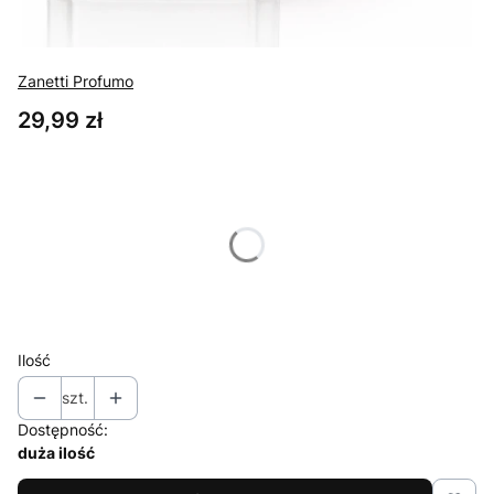
Zanetti Profumo
Cena
29,99 zł
Wybierz wariant produktu:
Poszczególne warianty mogą różnić się ceną
*
Pojemność
Wybierz
Ilość
szt.
Dostępność:
duża ilość