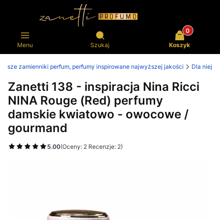
Produkty w k
Otwórz wyszukiwarkę
Menu
Szukaj
Koszyk
lepsze zamienniki perfum, perfumy inspirowane najwyższej jakości
Dla niej
Zanetti 138 - inspiracja Nina Ricci
NINA Rouge (Red) perfumy
damskie kwiatowo - owocowe /
gourmand
5.00
(Oceny: 2 Recenzje: 2)