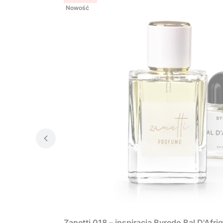
Nowość
Zanetti 018 – inspiracja Byredo Bal D'Afri