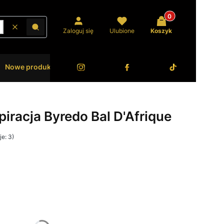
Produkty w koszyk
Wyczyść
Szukaj
Zaloguj się
Ulubione
Koszyk
Nowe produkty
Bestsellery
O Zanetti
spiracja Byredo Bal D'Afrique
e: 3)
żnić się ceną