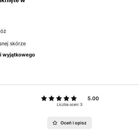
mknięte w
róż
snej skórze
i i wyjątkowego
5.00
Liczba ocen: 3
Oceń i opisz