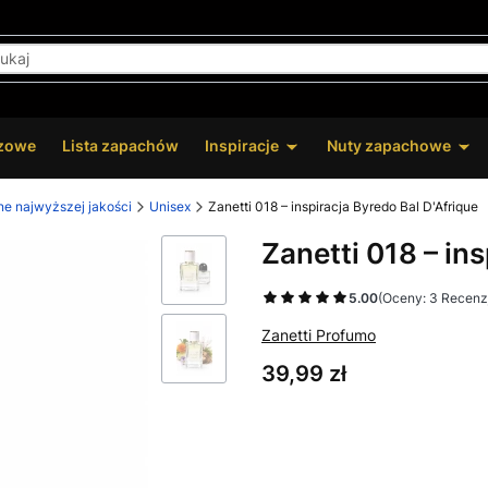
zowe
Lista zapachów
Inspiracje
Nuty zapachowe
ne najwyższej jakości
Unisex
Zanetti 018 – inspiracja Byredo Bal D'Afrique
Zanetti 018 – in
5.00
(Oceny: 3 Recenzj
Zanetti Profumo
Cena
39,99 zł
Wybierz wariant produktu:
Poszczególne warianty mogą ró