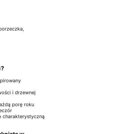
porzeczka,
8?
spirowany
wości i drzewnej
ażdą porę roku
ieczór
o charakterystyczną