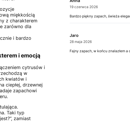
Anna
19 czerwca 2026
pozycje
mową miękkością
Bardzo piękny zapach, świeża elegan
my z charakterem
ne zarówno dla
Jaro
cznie i bardzo
28 maja 2026
Fajny zapach, w końcu znalazłem a 
kterem i emocją
łączeniem cytrusów i
przechodzą w
ch kwiatów i
na ciepłej, drzewnej
adaje zapachowi
eru.
ulająca.
a. Taki typ
jest?”, zamiast