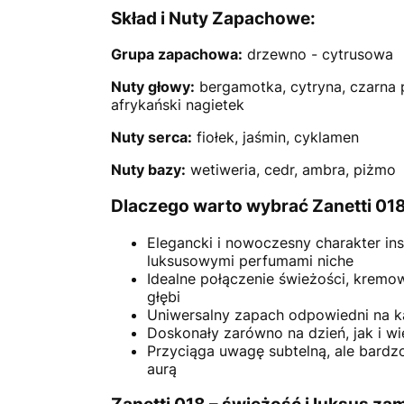
Skład i Nuty Zapachowe:
Grupa zapachowa:
drzewno - cytrusowa
Nuty głowy:
bergamotka, cytryna, czarna 
afrykański nagietek
Nuty serca:
fiołek, jaśmin, cyklamen
Nuty bazy:
wetiweria, cedr, ambra, piżmo
Dlaczego warto wybrać Zanetti 01
Elegancki i nowoczesny charakter in
luksusowymi perfumami niche
Idealne połączenie świeżości, kremo
głębi
Uniwersalny zapach odpowiedni na k
Doskonały zarówno na dzień, jak i w
Przyciąga uwagę subtelną, ale bardz
aurą