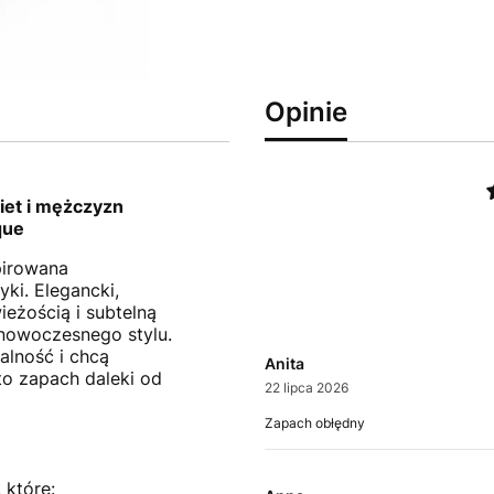
Opinie
iet i mężczyzn
que
pirowana
yki. Elegancki,
eżością i subtelną
 nowoczesnego stylu.
alność i chcą
Anita
 to zapach daleki od
22 lipca 2026
Zapach obłędny
 które: