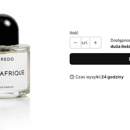
*
Pojemność
Wybierz
Ilość
Dostępno
szt.
duża iloś
Czas wysyłki:
24 godziny