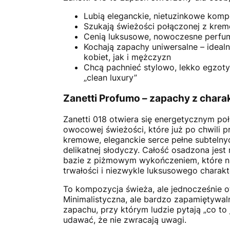
Lubią eleganckie, nietuzinkowe kom
Szukają świeżości połączonej z kre
Cenią luksusowe, nowoczesne perfu
Kochają zapachy uniwersalne – ideal
kobiet, jak i mężczyzn
Chcą pachnieć stylowo, lekko egzoty
„clean luxury”
Zanetti Profumo – zapachy z chara
Zanetti 018 otwiera się energetycznym po
owocowej świeżości, które już po chwili 
kremowe, eleganckie serce pełne subtelny
delikatnej słodyczy. Całość osadzona jest 
bazie z piżmowym wykończeniem, które n
trwałości i niezwykle luksusowego charakt
To kompozycja świeża, ale jednocześnie ot
Minimalistyczna, ale bardzo zapamiętywaln
zapachu, przy którym ludzie pytają „co to 
udawać, że nie zwracają uwagi.