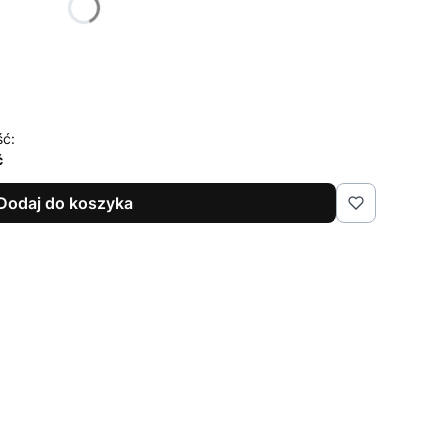
ść:
ć
Dodaj do koszyka